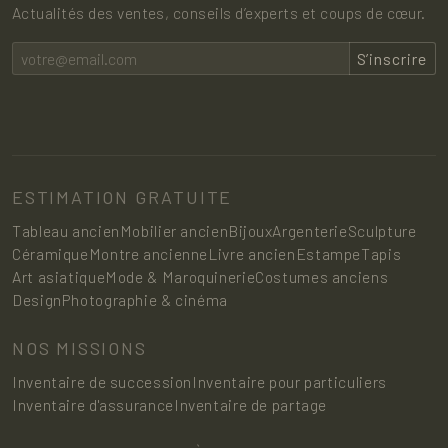
Actualités des ventes, conseils d’experts et coups de cœur.
S’inscrire
ESTIMATION GRATUITE
Tableau ancien
Mobilier ancien
Bijoux
Argenterie
Sculpture
Céramique
Montre ancienne
Livre ancien
Estampe
Tapis
Art asiatique
Mode & Maroquinerie
Costumes anciens
Design
Photographie & cinéma
NOS MISSIONS
Inventaire de succession
Inventaire pour particuliers
Inventaire d'assurance
Inventaire de partage