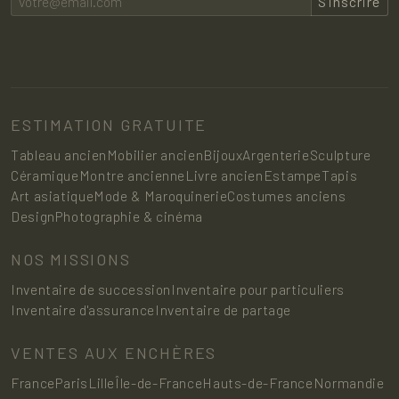
S’inscrire
ESTIMATION GRATUITE
Tableau ancien
Mobilier ancien
Bijoux
Argenterie
Sculpture
Céramique
Montre ancienne
Livre ancien
Estampe
Tapis
Art asiatique
Mode & Maroquinerie
Costumes anciens
Design
Photographie & cinéma
NOS MISSIONS
Inventaire de succession
Inventaire pour particuliers
Inventaire d'assurance
Inventaire de partage
VENTES AUX ENCHÈRES
France
Paris
Lille
Île-de-France
Hauts-de-France
Normandie