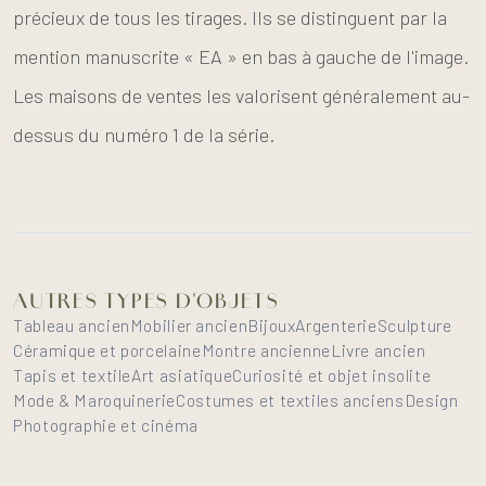
précieux de tous les tirages. Ils se distinguent par la
mention manuscrite « EA » en bas à gauche de l'image.
Les maisons de ventes les valorisent généralement au-
dessus du numéro 1 de la série.
AUTRES TYPES D'OBJETS
Tableau ancien
Mobilier ancien
Bijoux
Argenterie
Sculpture
Céramique et porcelaine
Montre ancienne
Livre ancien
Tapis et textile
Art asiatique
Curiosité et objet insolite
Mode & Maroquinerie
Costumes et textiles anciens
Design
Photographie et cinéma