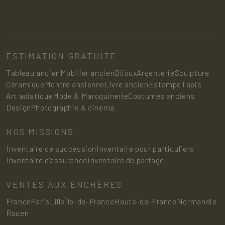
ESTIMATION GRATUITE
Tableau ancien
Mobilier ancien
Bijoux
Argenterie
Sculpture
Céramique
Montre ancienne
Livre ancien
Estampe
Tapis
Art asiatique
Mode & Maroquinerie
Costumes anciens
Design
Photographie & cinéma
NOS MISSIONS
Inventaire de succession
Inventaire pour particuliers
Inventaire d'assurance
Inventaire de partage
VENTES AUX ENCHÈRES
France
Paris
Lille
Île-de-France
Hauts-de-France
Normandie
Rouen