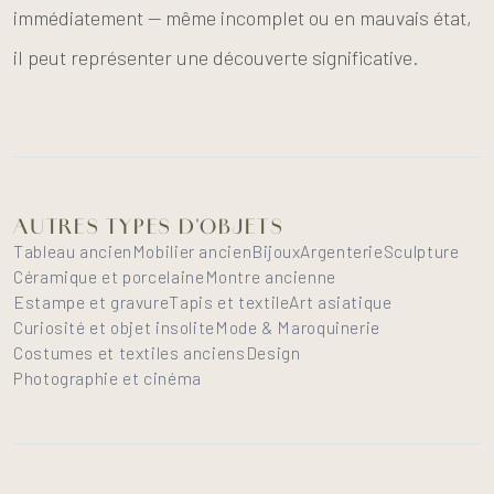
immédiatement — même incomplet ou en mauvais état,
il peut représenter une découverte significative.
AUTRES TYPES D'OBJETS
Tableau ancien
Mobilier ancien
Bijoux
Argenterie
Sculpture
Céramique et porcelaine
Montre ancienne
Estampe et gravure
Tapis et textile
Art asiatique
Curiosité et objet insolite
Mode & Maroquinerie
Costumes et textiles anciens
Design
Photographie et cinéma