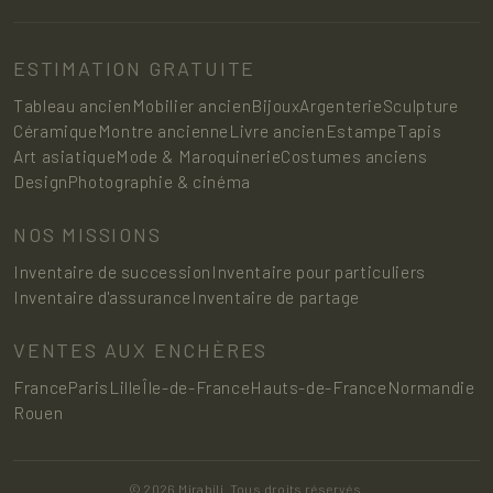
ESTIMATION GRATUITE
Tableau ancien
Mobilier ancien
Bijoux
Argenterie
Sculpture
Céramique
Montre ancienne
Livre ancien
Estampe
Tapis
Art asiatique
Mode & Maroquinerie
Costumes anciens
Design
Photographie & cinéma
NOS MISSIONS
Inventaire de succession
Inventaire pour particuliers
Inventaire d'assurance
Inventaire de partage
VENTES AUX ENCHÈRES
France
Paris
Lille
Île-de-France
Hauts-de-France
Normandie
Rouen
© 2026 Mirabili. Tous droits réservés.