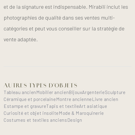
et de la signature est indispensable. Mirabili inclut les
photographies de qualité dans ses ventes multi-
catégories et peut vous conseiller sur la stratégie de
vente adaptée.
AUTRES TYPES D'OBJETS
Tableau ancien
Mobilier ancien
Bijoux
Argenterie
Sculpture
Céramique et porcelaine
Montre ancienne
Livre ancien
Estampe et gravure
Tapis et textile
Art asiatique
Curiosité et objet insolite
Mode & Maroquinerie
Costumes et textiles anciens
Design