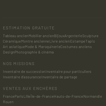
ESTIMATION GRATUITE
Tableau ancien
Mobilier ancien
Bijoux
Argenterie
Sculpture
Céramique
Montre ancienne
Livre ancien
Estampe
Tapis
Art asiatique
Mode & Maroquinerie
Costumes anciens
Design
Photographie & cinéma
NOS MISSIONS
Inventaire de succession
Inventaire pour particuliers
Inventaire d'assurance
Inventaire de partage
VENTES AUX ENCHÈRES
France
Paris
Lille
Île-de-France
Hauts-de-France
Normandie
Rouen