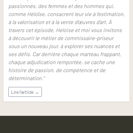
passionnés, des femmes et des hommes qui,
comme Héloïse, consacrent leur vie à l'estimation,
à la valorisation et à la vente d'œuvres d’art. À
travers cet épisode, Heloise et moi vous invitons
à découvrir le métier de commissaire-priseur
sous un nouveau jour, à explorer ses nuances et
ses défis. Car derrière chaque marteau frappant,
chaque adjudication remportée, se cache une
histoire de passion, de compétence et de
détermination.”
Lire l'article →