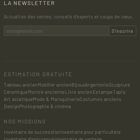
LA NEWSLETTER
Actualités des ventes, conseils d’experts et coups de cœur.
S’inscrire
ESTIMATION GRATUITE
Tableau ancien
Mobilier ancien
Bijoux
Argenterie
Sculpture
Céramique
Montre ancienne
Livre ancien
Estampe
Tapis
Art asiatique
Mode & Maroquinerie
Costumes anciens
Design
Photographie & cinéma
NOS MISSIONS
Inventaire de succession
Inventaire pour particuliers
Inventaire d'assurance
Inventaire de partage