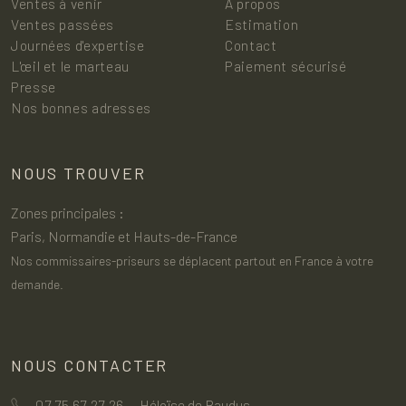
Ventes à venir
À propos
Ventes passées
Estimation
Journées d'expertise
Contact
L'œil et le marteau
Paiement sécurisé
Presse
Nos bonnes adresses
NOUS TROUVER
Zones principales :
Paris, Normandie et Hauts-de-France
Nos commissaires-priseurs se déplacent partout en France à votre
demande.
NOUS CONTACTER
07 75 67 27 26
— Héloïse de Baudus