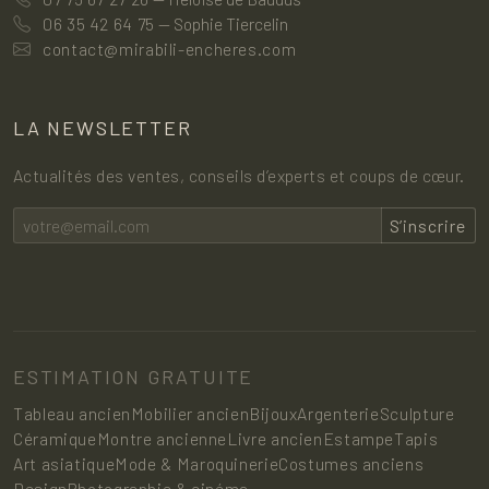
06 35 42 64 75
— Sophie Tiercelin
contact@mirabili-encheres.com
LA NEWSLETTER
Actualités des ventes, conseils d’experts et coups de cœur.
S’inscrire
ESTIMATION GRATUITE
Tableau ancien
Mobilier ancien
Bijoux
Argenterie
Sculpture
Céramique
Montre ancienne
Livre ancien
Estampe
Tapis
Art asiatique
Mode & Maroquinerie
Costumes anciens
Design
Photographie & cinéma