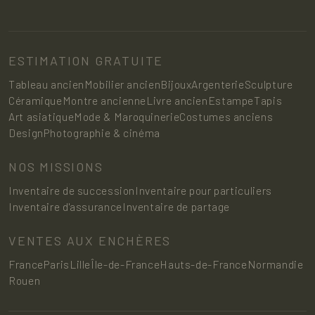
ESTIMATION GRATUITE
Tableau ancien
Mobilier ancien
Bijoux
Argenterie
Sculpture
Céramique
Montre ancienne
Livre ancien
Estampe
Tapis
Art asiatique
Mode & Maroquinerie
Costumes anciens
Design
Photographie & cinéma
NOS MISSIONS
Inventaire de succession
Inventaire pour particuliers
Inventaire d'assurance
Inventaire de partage
VENTES AUX ENCHÈRES
France
Paris
Lille
Île-de-France
Hauts-de-France
Normandie
Rouen