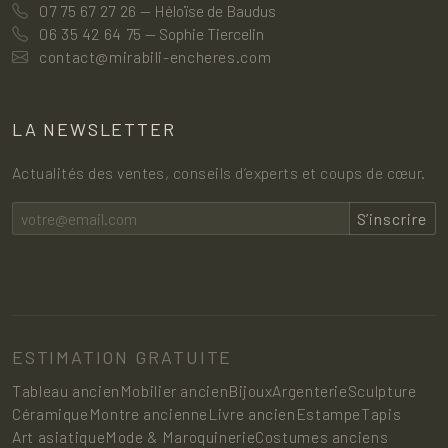
07 75 67 27 26
— Héloïse de Baudus
06 35 42 64 75
— Sophie Tiercelin
contact@mirabili-encheres.com
LA NEWSLETTER
Actualités des ventes, conseils d’experts et coups de cœur.
S’inscrire
ESTIMATION GRATUITE
Tableau ancien
Mobilier ancien
Bijoux
Argenterie
Sculpture
Céramique
Montre ancienne
Livre ancien
Estampe
Tapis
Art asiatique
Mode & Maroquinerie
Costumes anciens