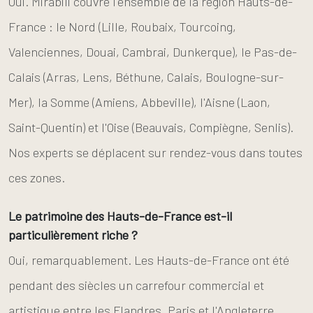
Oui. Mirabili couvre l'ensemble de la région Hauts-de-
France : le Nord (Lille, Roubaix, Tourcoing,
Valenciennes, Douai, Cambrai, Dunkerque), le Pas-de-
Calais (Arras, Lens, Béthune, Calais, Boulogne-sur-
Mer), la Somme (Amiens, Abbeville), l'Aisne (Laon,
Saint-Quentin) et l'Oise (Beauvais, Compiègne, Senlis).
Nos experts se déplacent sur rendez-vous dans toutes
ces zones.
Le patrimoine des Hauts-de-France est-il
particulièrement riche ?
Oui, remarquablement. Les Hauts-de-France ont été
pendant des siècles un carrefour commercial et
artistique entre les Flandres, Paris et l'Angleterre.