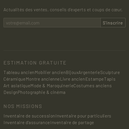
Actualités des ventes, conseils d’experts et coups de cœur.
S’inscrire
ESTIMATION GRATUITE
Tableau ancien
Mobilier ancien
Bijoux
Argenterie
Sculpture
Céramique
Montre ancienne
Livre ancien
Estampe
Tapis
Art asiatique
Mode & Maroquinerie
Costumes anciens
Design
Photographie & cinéma
NOS MISSIONS
Inventaire de succession
Inventaire pour particuliers
Inventaire d'assurance
Inventaire de partage