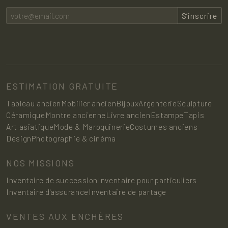
S’inscrire
ESTIMATION GRATUITE
Tableau ancien
Mobilier ancien
Bijoux
Argenterie
Sculpture
Céramique
Montre ancienne
Livre ancien
Estampe
Tapis
Art asiatique
Mode & Maroquinerie
Costumes anciens
Design
Photographie & cinéma
NOS MISSIONS
Inventaire de succession
Inventaire pour particuliers
Inventaire d'assurance
Inventaire de partage
VENTES AUX ENCHÈRES