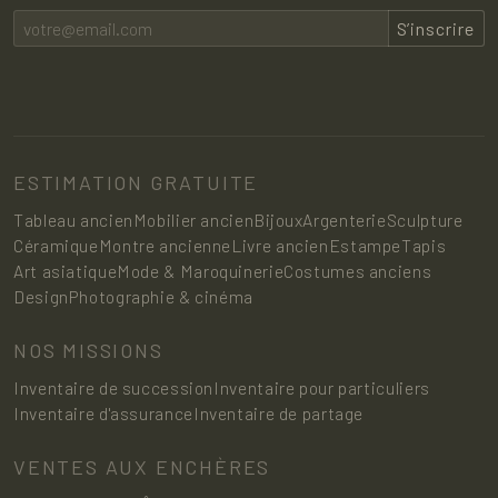
S’inscrire
ESTIMATION GRATUITE
Tableau ancien
Mobilier ancien
Bijoux
Argenterie
Sculpture
Céramique
Montre ancienne
Livre ancien
Estampe
Tapis
Art asiatique
Mode & Maroquinerie
Costumes anciens
Design
Photographie & cinéma
NOS MISSIONS
Inventaire de succession
Inventaire pour particuliers
Inventaire d'assurance
Inventaire de partage
VENTES AUX ENCHÈRES