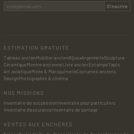
S’inscrire
ESTIMATION GRATUITE
Tableau ancien
Mobilier ancien
Bijoux
Argenterie
Sculpture
Céramique
Montre ancienne
Livre ancien
Estampe
Tapis
Art asiatique
Mode & Maroquinerie
Costumes anciens
Design
Photographie & cinéma
NOS MISSIONS
Inventaire de succession
Inventaire pour particuliers
Inventaire d'assurance
Inventaire de partage
VENTES AUX ENCHÈRES