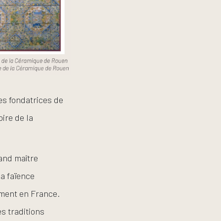
es fondatrices de
oire de la
rand maître
la faïence
ement en France.
s traditions