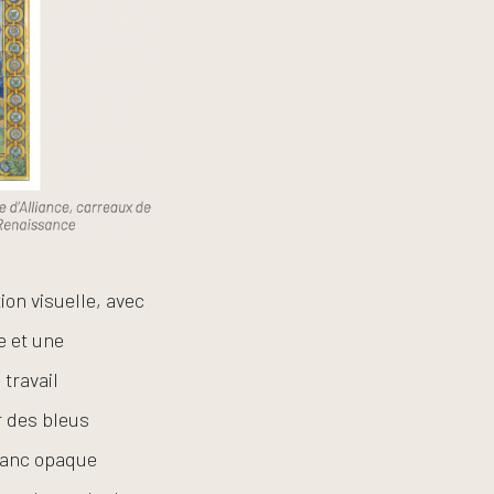
ion visuelle, avec
e et une
travail
r des bleus
blanc opaque