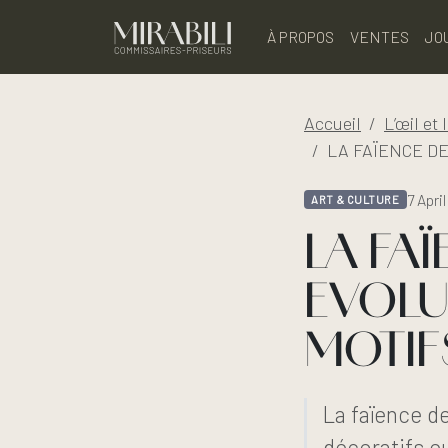
À PROPOS
VENTES
JO
Accueil
L’œil et
LA FAÏENCE DE
7 Apri
ART & CULTURE
LA FAÏ
EVOLU
MOTIF
La faïence d
décoratifs e