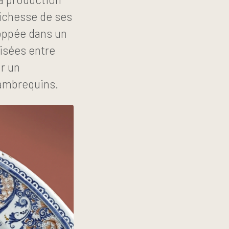
 richesse de ses
loppée dans un
isées entre
ar un
lambrequins.