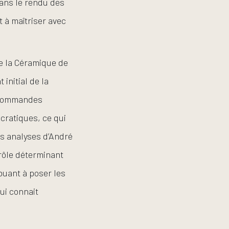
dans le rendu des
t à maîtriser avec
e la Céramique de
initial de la
s commandes
cratiques, ce qui
es analyses d’André
 rôle déterminant
ibuant à poser les
lui connait