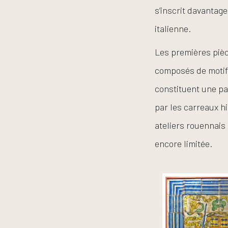
s’inscrit davantag
italienne.
Les premières pièc
composés de motifs
constituent une pa
par les carreaux h
ateliers rouennais
encore limitée.