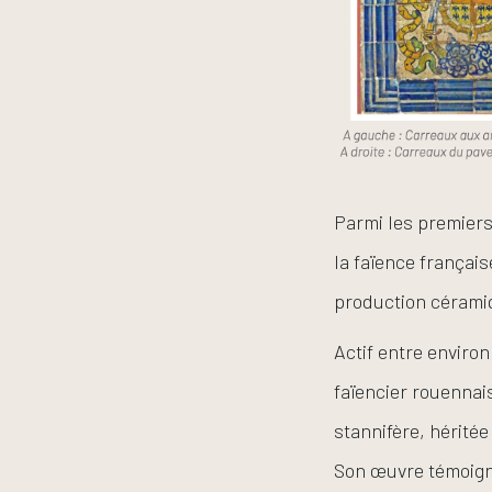
Parmi les premiers
la faïence français
production cérami
Actif entre enviro
faïencier rouennais
stannifère, hérité
Son œuvre témoigne