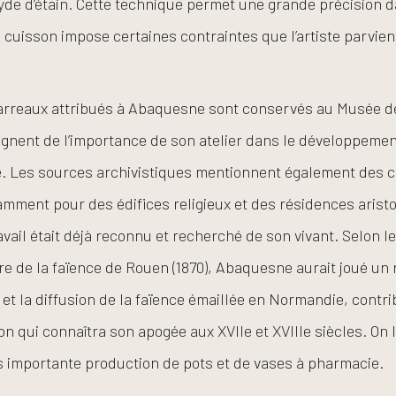
xyde d’étain. Cette technique permet une grande précision 
a cuisson impose certaines contraintes que l’artiste parvien
carreaux attribués à Abaquesne sont conservés au Musée d
gnent de l’importance de son atelier dans le développement 
e. Les sources archivistiques mentionnent également de
amment pour des édifices religieux et des résidences aristo
vail était déjà reconnu et recherché de son vivant. Selon l
ire de la faïence de Rouen (1870), Abaquesne aurait joué un
 et la diffusion de la faïence émaillée en Normandie, contr
on qui connaîtra son apogée aux XVIIe et XVIIIe siècles. On 
 importante production de pots et de vases à pharmacie.