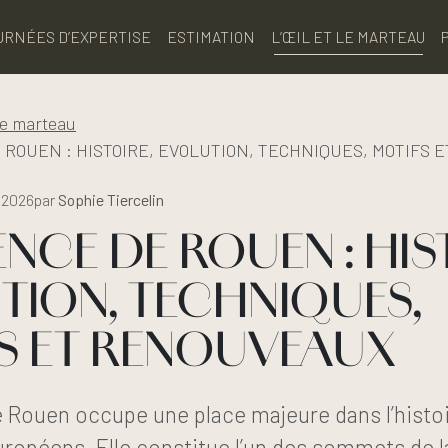
URNÉES D’EXPERTISE
ESTIMATION
L’ŒIL ET LE MARTEAU
 le marteau
 ROUEN : HISTOIRE, EVOLUTION, TECHNIQUES, MOTIFS
l 2026
par
Sophie Tiercelin
ENCE DE ROUEN : HIS
TION, TECHNIQUES,
S ET RENOUVEAUX
e Rouen occupe une place majeure dans l’histoi
uropéens. Elle constitue l’un des sommets de 